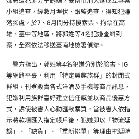
媒體遭犯罪分子誘騙，臺南市刑大遂成立專案
小組追查，經數月埋伏、跟監追查，得知犯嫌
落腳處，於7、8月間分持搜索票、拘票在高
雄、臺中等地區，將郭姓等4名犯嫌查緝到
案，全案依法移送臺南地檢署偵辦。
警方指出，郭姓等4名犯嫌分別於臉書、IG
等網路平臺，利用「特定興趣族群」的封閉式
群組，刊登販賣各式洋酒及手機等商品訊息，
犯嫌利用族群喜好建立信任感並以商品優惠方
式，誘使被害人心動匯款購買，當被害人依指
示將款項匯入指定帳戶後，犯嫌即以「物流延
誤」、「缺貨」、「重新排單」等理由拖延時