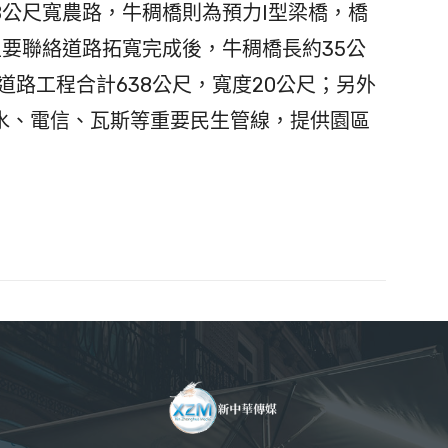
公尺寬農路，⽜稠橋則為預⼒I型梁橋，橋
側主要聯絡道路拓寬完成後，⽜稠橋長約35公
道路⼯程合計638公尺，寬度20公尺；另外
⽔、電信、瓦斯等重要⺠⽣管線，提供園區