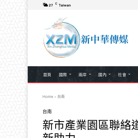
C
27
Taiwan
首頁
國際
兩岸
國內
社會
Home
台南
台南
新市產業園區聯絡