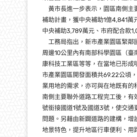
黃市長進一步表示，園區南側主要
補助計畫，獲中央補助1億4,841
中央補助3,789萬元、市府配合款1,
工務局指出，新市產業園區緊鄰國
周邊10公里內有南部科學園區（
康科技工業區等等，在當地已形成
市產業園區開發面積共69.22公
業用地的需求，亦可與在地既有的
南側主要聯外道路工程完工後，有效
號銜接國道1號及國道3號，使交
問題。另藉由新闢道路的建構，增
地景特色，提升地區行車便利、用