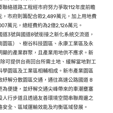
聯絡道路⼯程經市府努⼒爭取112年度前瞻
萬元，市府則籌配合款2,489萬元，加上⽤地費
007萬元，總經費約為2億2,126萬元。
道3號與國道8號銜接之新化系統交流道，
臺南園區）、樹谷科技園區、永康工業區及永
明顯的產業群聚，且產業用地供不應求。新
頃，除可提供台商回台所需土地、緩解當地對工
科學園區及工業區相輔相成。新市產業園區
紓解分散園區交通，通往高速公路國道 8
通更為便捷，並紓解交通尖峰帶來的車潮壅塞
設人行步道且透過友善環境空間串聯周邊之
路安全、區域運輸效能及均衡區域發展。