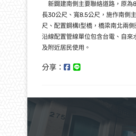
新闢建南側主要聯絡道路，原為8
長30公尺、寬8.5公尺，施作南
尺、配置鋼構I型橋，橋梁南北兩側
沿線配置管線單位包含台電、⾃來
及附近居⺠使⽤。
分享：