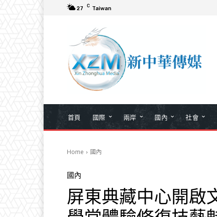
C
27
Taiwan
首頁
國際
兩岸
國內
社會
Home
國內
國內
屏東典藏中心開啟