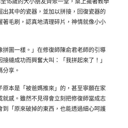
至15歲的大小朋友齊聚一堂，桌上擺著教學
掘出其中的瓷器，並加以拼接，回復瓷器的
握著毛刷，認真地清理碎片，神情就像小小
拼圖一樣。」在修復師陳俞君老師的引導
因接縫成功而興奮大叫：「我拼起來了！」
媽分享。
原本是「被爸媽推來」的，甚至寧願在家
成就感。雖然不見得會立刻把修復師當成志
會到「原來破掉的東西，也能透過細心呵護