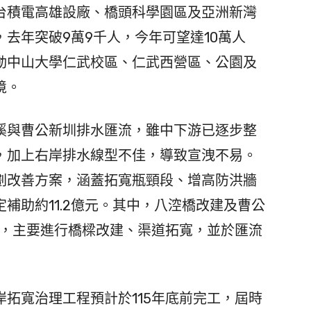
台積電高雄設廠、橋頭科學園區及亞洲新灣
去年突破9萬9千人，今年可望達10萬人
動中山大學仁武校區、仁武西營區、公園及
境。
與曹公新圳排水匯流，雖中下游已逐步整
，加上右岸排水線型不佳，導致宣洩不易。
劃改善方案，涵蓋拓寬瓶頸段、增高防洪牆
補助約11.2億元。其中，八涳橋改建及曹公
元，主要進行橋樑改建、渠道拓寬，並於匯流
拓寬治理工程預計於115年底前完工，屆時