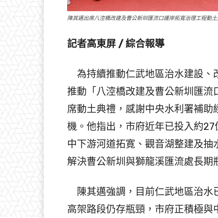
陳其邁出席八涳橋改建及曹公新圳匯流口護岸拓寬治理工程動土
記者高東屏 / 綜合報導
為持續推動仁武地區治水建設、改
推動「八涳橋改建及曹公新圳匯流
席動土典禮，感謝中央水利署補助
機。他指出，市府近年已投入約2
中下游河道拓寛、觀音湖整建及抽
解決曹公新圳與獅龍溪匯流處長期
陳其邁強調，目前仁武地區治水已
高架路段仍存瓶頸，市府正積極與