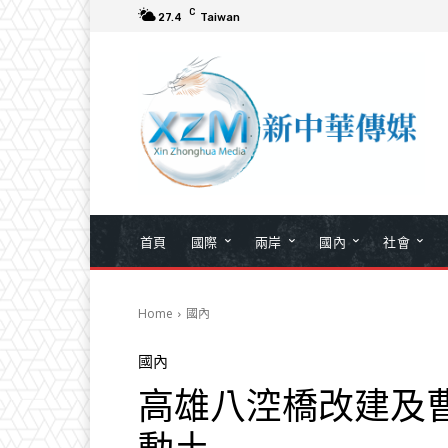
C
27.4
Taiwan
首頁
國際
兩岸
國內
社會
Home
國內
國內
高雄八涳橋改建及