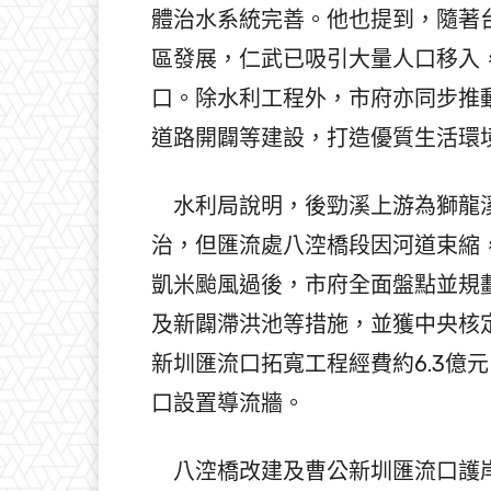
體治水系統完善。他也提到，隨著
區發展，仁武已吸引大量人口移入，
口。除水利工程外，市府亦同步推
道路開闢等建設，打造優質生活環
水利局說明，後勁溪上游為獅龍溪
治，但匯流處八涳橋段因河道束縮
凱米颱風過後，市府全面盤點並規
及新闢滯洪池等措施，並獲中央核定
新圳匯流口拓寬工程經費約6.3億
口設置導流牆。
八涳橋改建及曹公新圳匯流口護岸