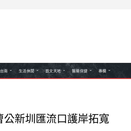
台南
生活休閒
藝文天地
醫藥保健
專欄
曹公新圳匯流口護岸拓寬