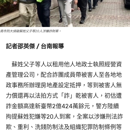
南市刑大偵破蘇姓父子等20人涉嫌詐財案。
記者邵英傑 / 台南報導
蘇姓父子等人以租用他人地政士執照經營資
產管理公司，配合詐團成員帶被害人至各地地
政事務所辦理房地產設定抵押，等到被害人無
力償還再以法拍方式「詐」乾被害人，初估遭
詐金額高達新臺幣2億424萬餘元，警方陸續
拘提蘇姓犯嫌等20人到案，全案以涉嫌刑法詐
欺、重利、洗錢防制法及組織犯罪防制條例等