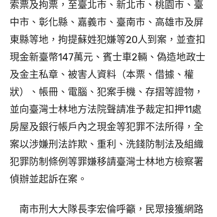
索票及拘票，至臺北市、新北市、桃園市、臺
中市、彰化縣、嘉義市、臺南市、高雄市及屏
東縣等地，拘提蘇姓犯嫌等20人到案，並查扣
現金新臺幣147萬元、賓士車2輛、偽造地政士
及金主私章、被害人資料（本票、借據、權
狀）、帳冊、電腦、犯案手機、存摺等證物，
並向臺灣士林地方法院聲請准予裁定扣押11處
房屋及銀行帳戶內之現金等犯罪不法所得，全
案以涉嫌刑法詐欺、重利、洗錢防制法及組織
犯罪防制條例等罪嫌移請臺灣士林地方檢察署
偵辦並起訴在案。
南市刑大大隊長李宏倫呼籲，民眾接獲網路