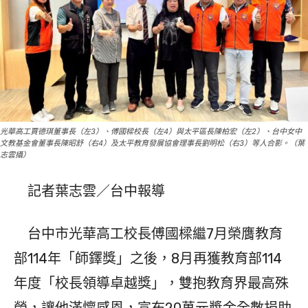
光華高工賈德琪董事長（左3）、傅國樑校長（左4）與太平區長陳柏宏（左2）、台中女中
文教基金會董事長陳昭舒（右4）及太平教育發展協會理事長劉明松（右3）等人合影。（葉
志雲攝）
記者葉志雲／台中報導
台中市光華高工校長傅國樑繼7月榮膺教育
部114年「師鐸獎」之後，8月再獲教育部114
年度「校長領導卓越獎」，雙抱教育界最高殊
榮，讓他滿懷感恩，宣布20萬元獎金全數捐助