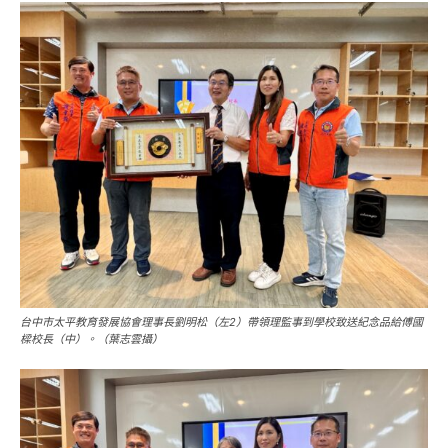
台中市太平教育發展協會理事長劉明松（左2）帶領理監事到學校致送紀念品給傅國
樑校長（中）。（葉志雲攝）