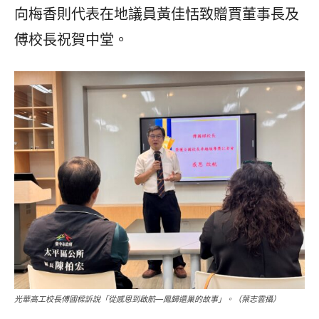
向梅香則代表在地議員黃佳恬致贈賈董事長及
傅校長祝賀中堂。
光華高工校長傅國樑訴說「從感恩到啟航—鳳歸還巢的故事」。（葉志雲攝）