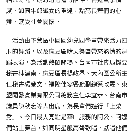
相聚時光，期盼透過這份陪伴，傳遞真摯情
感，如同牛郎織女的重逢，點亮長輩們的心
燈，感受社會關懷。
活動由下營區小圓圓幼兒園學童帶來活力四
射的舞蹈，以及麻豆區晴天舞團帶來熱情的舞
蹈表演，為活動熱鬧開場。台南市社會局機要
秘書林建南、麻豆區長楊政舉、大內區公所主
任秘書楊瑩文、福隆佳宴餐廳副總蔡政霖、東
盟開發實業有限公司總務主任李宜泰、台南市
議員陳秋宏等人出席，為長輩們進行「上菜
秀」。今日最大亮點是華山服務的阿公、阿嬤
們站上舞台，如同明星般高聲歡唱，獻唱他們