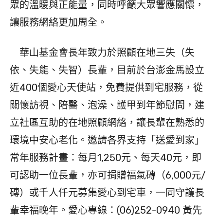
眾的溫暖與正能量，同時呼籲大眾響應關懷，
讓服務網絡更加周全。
華山基金會長年致力於照顧在地三失（失
依、失能、失智）長輩，目前於台澎金馬設立
近400個愛心天使站，免費提供到宅服務，從
關懷訪視、陪醫、泡澡、護甲到年節慰問，建
立社區互助的在地照顧網絡，讓長輩在熟悉的
環境中安心老化。邀請各界支持「送愛到家」
常年服務計畫：每月1,250元、每天40元，即
可認助一位長輩，亦可捐贈福氣磚（6,000元/
磚）或千人仟元募集愛心到宅車，一同守護長
輩幸福晚年。愛心專線：(06)252-0940 黃先