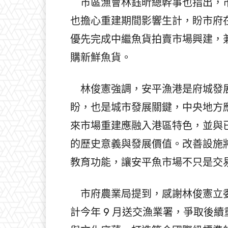
市區漁會林鈺昕總幹事也指出，市
也擔心重建期間影響生計，盼市府
優先完成中繼魚貨拍賣市場興建，
購新鮮魚貨。
林俊憲強調，安平漁港是府城發展
盼，也是城市發展關鍵，中央地方
來市場重建應融入港區特色，並與
的歷史意義與發展價值。改善設施
教育功能，讓安平魚市場不只是交
市府農業局提到，感謝林俊憲立委
計今年 9 月送交漁業署，爭取後