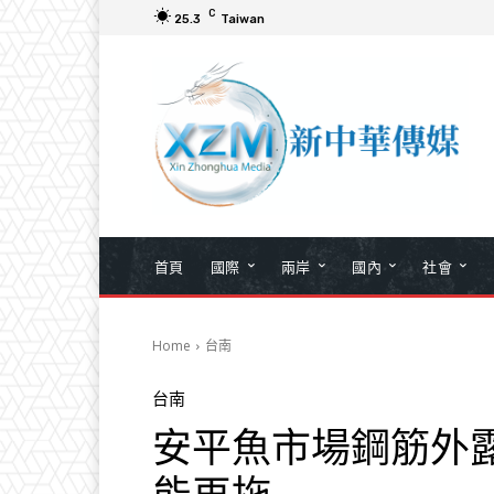
C
25.3
Taiwan
首頁
國際
兩岸
國內
社會
Home
台南
台南
安平魚市場鋼筋外