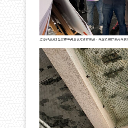
立委林俊憲3日邀集中央及地方主管單位、林鈺昕總幹事與林依