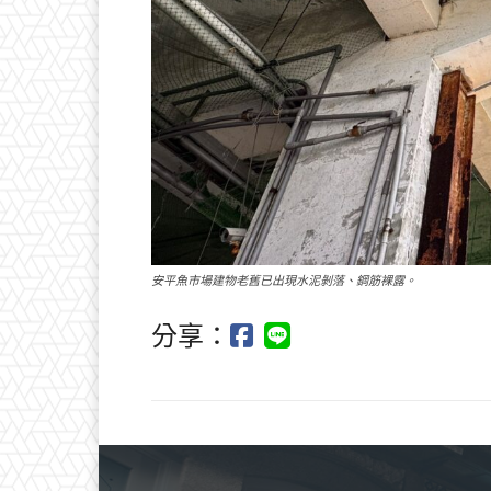
安平魚市場建物老舊已出現水泥剝落、鋼筋裸露。
分享：