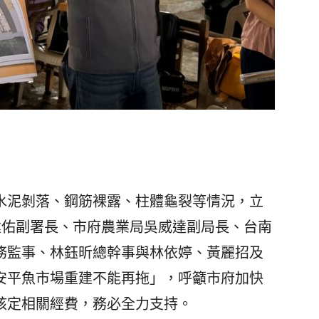
泥剝落、鋼筋裸露、柱體龜裂等情況，立
建佑副署長、市府農業局吳威達副局長、台南
務監事、林鈺昕總幹事與林依婷、黃麗招及
安平魚市場重建不能再拖」，呼籲市府加快
核定相關經費，務必全力支持。