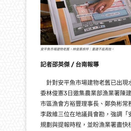
安平魚市場建物老舊，林俊憲疾呼：重建不能再拖。
記者邵英傑 / 台南報導
針對安平魚市場建物老舊已出現水
委林俊憲3日邀集農業部漁業署陳
市區漁會方裕豐理事長、鄭奐彬常
李啟維三位在地議員會勘，強調「
規劃與提報時程，並盼漁業署盡快