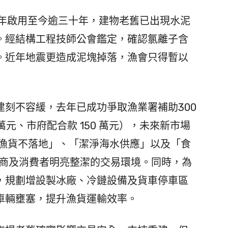
9年啟用至今逾三十年，建物老舊已出現水泥
。經結構工程技師公會鑑定，確認氯離子含
。近年地震更造成泥塊掉落，漁會只得暫以
刻不容緩，去年已成功爭取漁業署補助300
萬元、市府配合款 150 萬元），未來新市場
「漁貨不落地」、「潔淨海水供應」以及「食
攤商及消費者明亮整潔的交易環境。同時，為
，規劃增設製冰廠、冷鏈設備及貨車停車區
車輛壅塞，提升漁貨運輸效率。