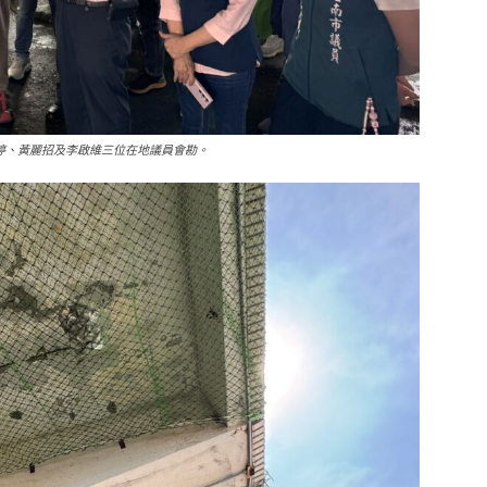
婷、黃麗招及李啟維三位在地議員會勘。