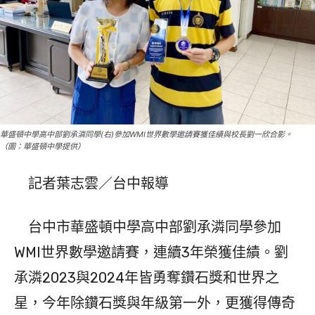
華盛頓中學高中部劉承潾同學(右)參加WMI世界數學邀請賽獲佳績與校長劉一欣合影。
（圖：華盛頓中學提供）
記者葉志雲／台中報導
台中市華盛頓中學高中部劉承潾同學參加
WMI世界數學邀請賽，連續3年榮獲佳績。劉
承潾2023與2024年皆勇奪鑽石獎和世界之
星，今年除鑽石獎與年級第一外，更獲得傳奇