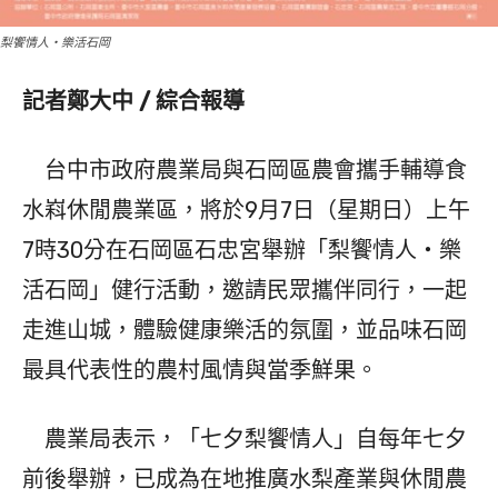
梨饗情人・樂活石岡
記者鄭大中 / 綜合報導
台中市政府農業局與石岡區農會攜手輔導食
水嵙休閒農業區，將於9月7日（星期日）上午
7時30分在石岡區石忠宮舉辦「梨饗情人・樂
活石岡」健行活動，邀請民眾攜伴同行，一起
走進山城，體驗健康樂活的氛圍，並品味石岡
最具代表性的農村風情與當季鮮果。
農業局表示，「七夕梨饗情人」自每年七夕
前後舉辦，已成為在地推廣水梨產業與休閒農