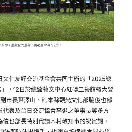
心紅磚工藝館盛大登場，展期至12月7日止。
文化友好交流基金會共同主辦的「2025總
」，12日於總爺藝文中心紅磚工藝館盛大登
由副市長葉澤山、熊本縣觀光文化部脇俊也部
員代表及台日交流協會李退之董事長等多方
脇俊也部長特別代讀木村敬知事的祝賀詞，
賴總統即時伸出援手，也親自抵達熊本關心災