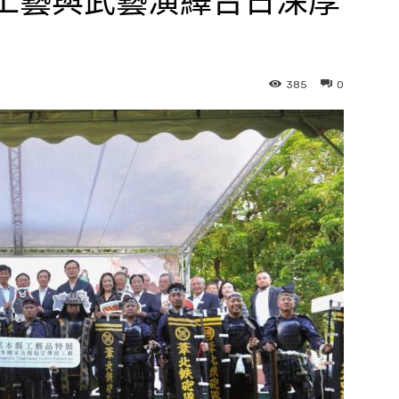
海工藝與武藝演繹台日深厚
385
0