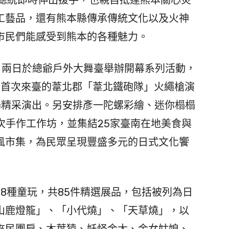
工藝品，還有熊本縣傳承傳統文化以及火神
市民們能感受到熊本的各種魅力。
日兩日於總爺戶外大舞臺舉辦開幕系列活動，
、首次來臺的葦北郡「葦北鐵砲隊」火繩槍演
場精采演出。另安排彥一陀螺彩繪、迷你榻榻
次手作工作坊，並集結25家臺南在地美食與
風市集，為民眾呈現豐盛多元的日式文化饗
8種童玩，共85件精選展品，包括被列為日
山鹿燈籠」、「小代燒」、「天草燒」，以
來民團扇、木葉猿、妖怪金太、金女姑娘、