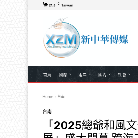
C
21.3
Taiwan
首頁
國際
兩岸
國內
社會
Home
台南
台南
「2025總爺和風