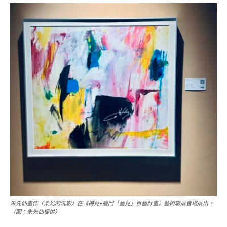
朱先仙畫作〈柔光的沉影〉在《梅見•廈門「藝見」百藝計畫》藝術聯展會場展出。
（圖：朱先仙提供）