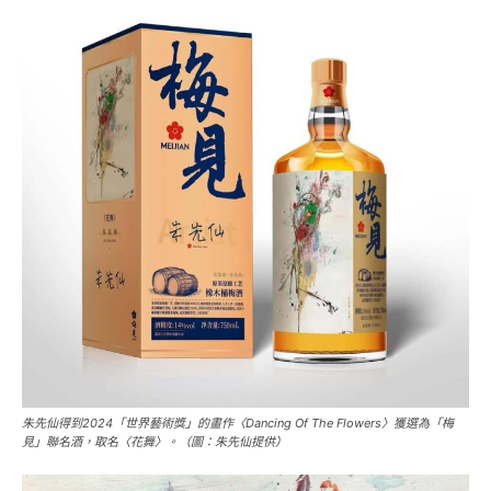
朱先仙得到2024「世界藝術獎」的畫作〈Dancing Of The Flowers〉獲選為「梅
見」聯名酒，取名〈花舞〉。（圖：朱先仙提供）