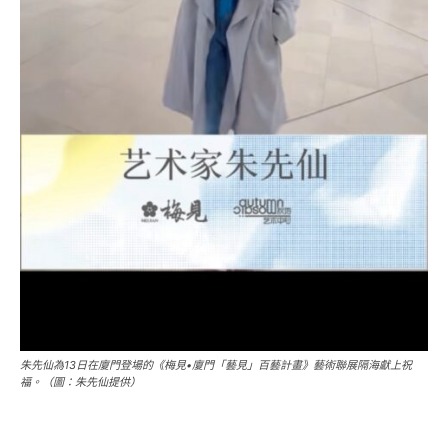
朱先仙為13日在廈門登場的《梅見•廈門「藝見」百藝計畫》藝術聯展隔海獻上祝
福。（圖：朱先仙提供）