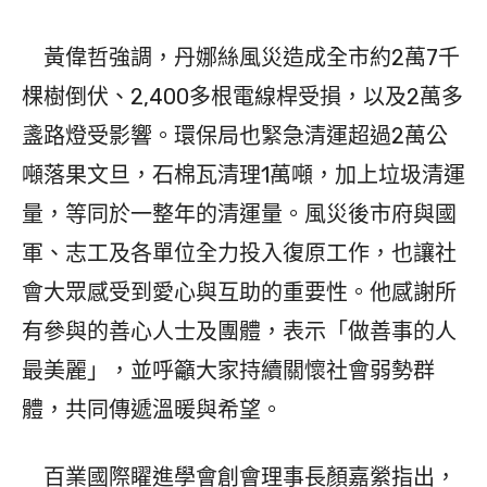
黃偉哲強調，丹娜絲風災造成全市約2萬7千
棵樹倒伏、2,400多根電線桿受損，以及2萬多
盞路燈受影響。環保局也緊急清運超過2萬公
噸落果文旦，石棉瓦清理1萬噸，加上垃圾清運
量，等同於一整年的清運量。風災後市府與國
軍、志工及各單位全力投入復原工作，也讓社
會大眾感受到愛心與互助的重要性。他感謝所
有參與的善心人士及團體，表示「做善事的人
最美麗」，並呼籲大家持續關懷社會弱勢群
體，共同傳遞溫暖與希望。
百業國際矅進學會創會理事長顏嘉縈指出，