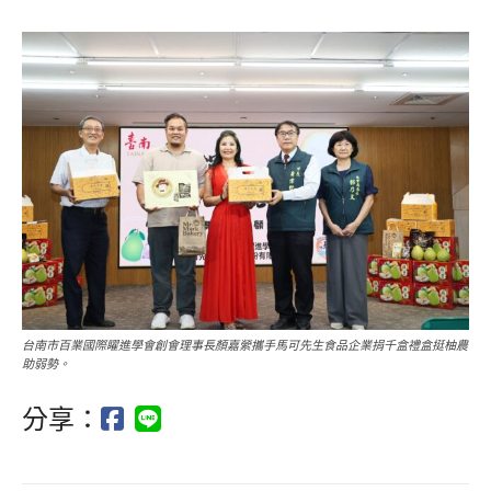
台南市百業國際矅進學會創會理事長顏嘉縈攜手馬可先生食品企業捐千盒禮盒挺柚農
助弱勢。
分享：