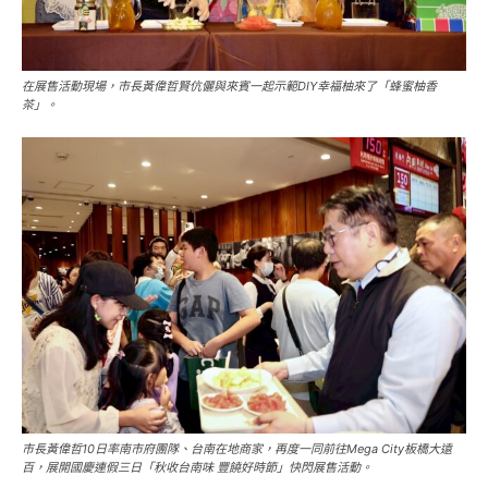
在展售活動現場，市長黃偉哲賢伉儷與來賓一起示範DIY幸福柚來了「蜂蜜柚香
茶」。
市長黃偉哲10日率南市府團隊、台南在地商家，再度一同前往Mega City板橋大遠
百，展開國慶連假三日「秋收台南味 豐饒好時節」快閃展售活動。