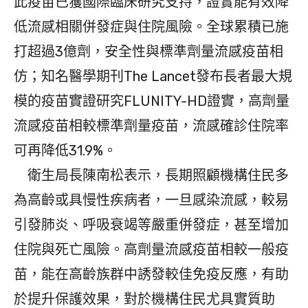
此疫苗已獲國際臨床研究支持，證實能有效降
低流感相關併發症與住院風險。全球累積已施
打超過3億劑，安全性與標準劑量流感疫苗相
仿；知名醫學期刊The Lancet發布長者最大規
模的疫苗實證研究FLUNITY-HD證實，高劑量
流感疫苗相較標準劑量疫苗，流感確診住院率
可再降低31.9%。
衛生局長陳南松表示，長期照顧機構住民多
為高齡或具慢性疾病者，一旦感染流感，較易
引發肺炎、呼吸衰竭等嚴重併發症，甚至增加
住院與死亡風險。高劑量流感疫苗相較一般疫
苗，能在高齡族群中誘發較佳免疫反應，有助
於提升保護效果，對於機構住民尤具實質助