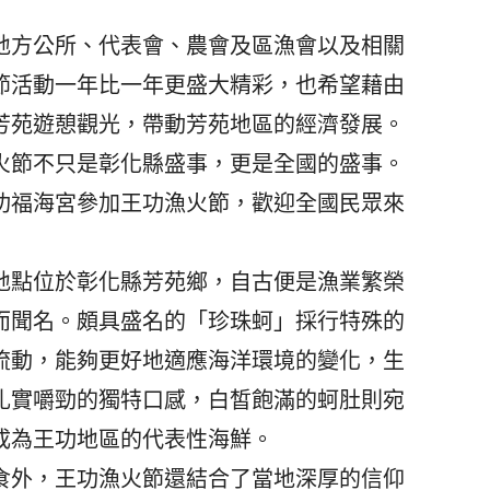
方公所、代表會、農會及區漁會以及相關
節活動一年比一年更盛大精彩，也希望藉由
芳苑遊憩觀光，帶動芳苑地區的經濟發展。
節不只是彰化縣盛事，更是全國的盛事。
功福海宮參加王功漁火節，歡迎全國民眾來
點位於彰化縣芳苑鄉，自古便是漁業繁榮
而聞名。頗具盛名的「珍珠蚵」採行特殊的
流動，能夠更好地適應海洋環境的變化，生
扎實嚼勁的獨特口感，白皙飽滿的蚵肚則宛
成為王功地區的代表性海鮮。
外，王功漁火節還結合了當地深厚的信仰