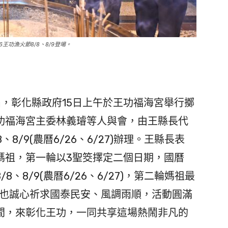
王功漁火節8/8、8/9登場。
屆，彰化縣政府15日上午於王功福海宮舉行擲
功福海宮主委林義璿等人與會，由王縣長代
8/9(農曆6/26、6/27)辦理。王縣長表
媽祖，第一輪以3聖筊擇定二個日期，國曆
曆8/8、8/9(農曆6/26、6/27)，第二輪媽祖最
辦，也誠心祈求國泰民安、風調雨順，活動圓滿
間，來彰化王功，一同共享這場熱鬧非凡的