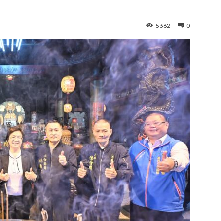
5362
0