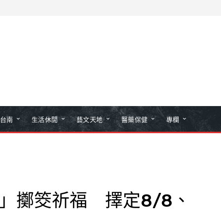
台南
生活休閒
藝文天地
醫藥保健
專欄
節」擲筊祈福 擇定8/8、