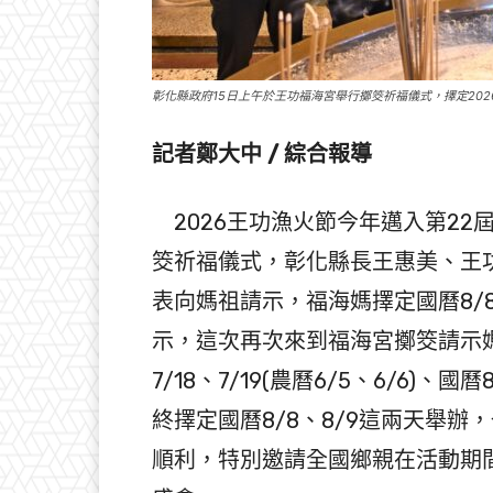
彰化縣政府15日上午於王功福海宮舉行擲筊祈福儀式，擇定2026
記者鄭大中 / 綜合報導
2026王功漁火節今年邁入第22
筊祈福儀式，彰化縣長王惠美、王
表向媽祖請示，福海媽擇定國曆8/8、
示，這次再次來到福海宮擲筊請示
7/18、7/19(農曆6/5、6/6)、國
終擇定國曆8/8、8/9這兩天舉
順利，特別邀請全國鄉親在活動期