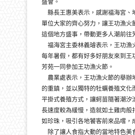
盛會。
縣長王惠美表示，感謝福海宮、地
單位大家的齊心努力，讓王功漁火
這個地方盛事，帶動更多人潮前往
福海宮主委林義璿表示，王功漁火
每年暑假，都有好多好朋友來到王
芳苑一同參加王功漁火節。
農業處表示，王功漁火節的舉辦地
的重鎮，並以獨特的牡蠣養殖文化
平掛式養殖方式，讓蚵苗隨著潮汐
長速度較為緩慢，造就如土雞肉般
如珍珠，吸引各地饕客前來品嚐，
除了讓人食指大動的當地特色美食