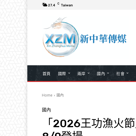
C
27.4
Taiwan
首頁
國際
兩岸
國內
社會
Home
國內
國內
「2026王功漁火