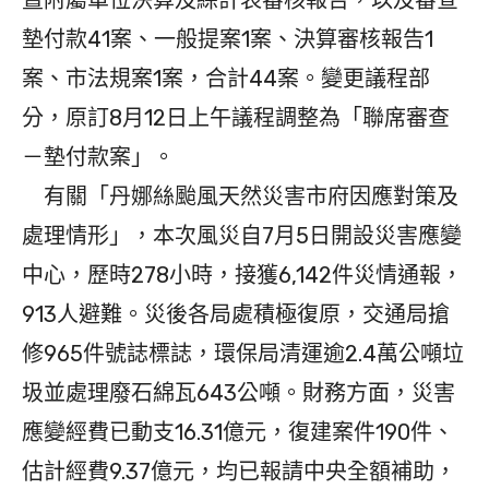
暨附屬單位決算及綜計表審核報告，以及審查
墊付款41案、一般提案1案、決算審核報告1
案、市法規案1案，合計44案。變更議程部
分，原訂8月12日上午議程調整為「聯席審查
－墊付款案」。
有關「丹娜絲颱風天然災害市府因應對策及
處理情形」，本次風災自7月5日開設災害應變
中心，歷時278小時，接獲6,142件災情通報，
913人避難。災後各局處積極復原，交通局搶
修965件號誌標誌，環保局清運逾2.4萬公噸垃
圾並處理廢石綿瓦643公噸。財務方面，災害
應變經費已動支16.31億元，復建案件190件、
估計經費9.37億元，均已報請中央全額補助，