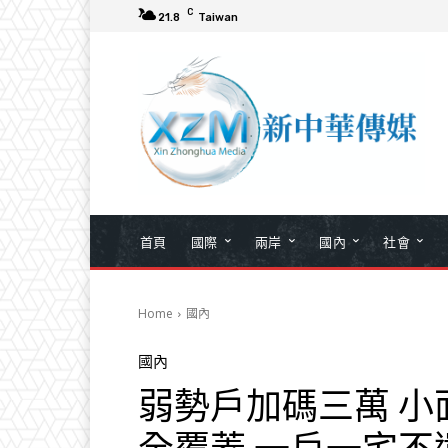
C
21.8
Taiwan
首頁
國際
兩岸
國內
社會
Home
國內
國內
弱勢戶加碼三萬 小