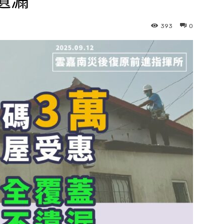
遺漏
393
0