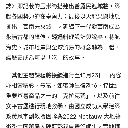
誌》即記載的玉米筍搭建出普羅民遮城牆，築
起各國勢力的在臺角力；最後以火龍果與地瓜
擺出「臺南未來城」，延續下一代對臺南成為
永續古都的想像。透過料理設計與說菜，將航
海史、城市地景與全球貿易的概念融為一體，
讓歷史成為可以「吃」的故事。
其他主題課程將接續進行至10月23日，內容
亦相當精彩、豐富，如帶師生復刻16、17世紀
重要貿易商品之一的「克拉克瓷」，以及前往
安平古堡進行現地教學，由國立成功大學建築
系黃恩宇副教授團隊與2022 Mattauw 大地藝
術季共同策展人陳冠彰親自帶領師生，實地拜