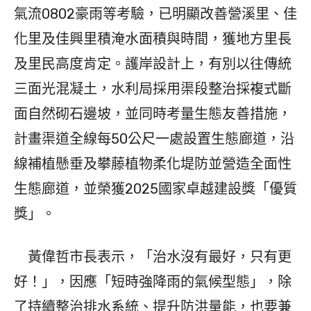
氣流0802豪雨等考驗，已明顯改善營溪里、佳
化里及佳興里積淹水面積與時間，獲地方里長
及里民高度肯定。護岸設計上，有別以往傳統
三面光混凝土，水利局採用渠段整治採複式斷
面自然砌石邊坡，並同時考量生態友善措施，
計畫渠道全線每50公尺一處設置生態廊道，沿
線補植懸垂及攀藤植物柔化堤防並營造全面性
生態廊道，並榮獲2025國家卓越建設獎「優質
獎」。
黃偉哲市長表示，「治水沒有最好，只有更
好！」，因應「短時強降雨的氣候型態」，除
了持續整治排水系統、提升防洪量能，也要兼