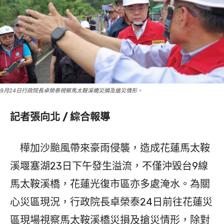
9月24日行政院長卓榮泰視察馬太鞍溪橋災損及搶災情形。
記者張向北 / 綜合報導
樺加沙颱風帶來豪雨侵襲，造成花蓮馬太鞍
溪堰塞湖23日下午發生溢流，不僅沖毀台9線
馬太鞍溪橋，花蓮光復市區亦多處淹水。為關
心災區現況，行政院長卓榮泰24日前往花蓮災
區現場視察馬太鞍溪橋災損及搶災情形，除對