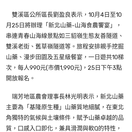
雙溪區公所區長劉盈良表示，10月4日至10
月25日將辦理「新北山藥-山海食農饗宴」，
串連青春山海線景點如三貂嶺生態友善隧道、
雙溪老街、舊草嶺隧道等。旅程安排親手挖掘
山藥、漫步田園及五星級餐宴，一日遊共10梯
次，每人990元(市價1,990元)，25日下午3點
開放報名。
瑞芳地區農會理事長林光明表示，新北山藥
主要為「基隆原生種」山藥質地細膩，在東北
角獨特的氣候與土壤條件，賦予山藥卓越的品
質，口感入口即化，兼具滑潤與軟Q的特性，