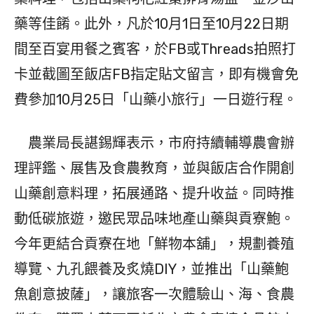
藥等佳餚。此外，凡於10月1日至10月22日期
間至百宴用餐之賓客，於FB或Threads拍照打
卡並截圖至飯店FB指定貼文留言，即有機會免
費參加10月25日「山藥小旅行」一日遊行程。
農業局長諶錫輝表示，市府持續輔導農會辦
理評鑑、展售及食農教育，並與飯店合作開創
山藥創意料理，拓展通路、提升收益。同時推
動低碳旅遊，邀民眾品味地產山藥與貢寮鮑。
今年更結合貢寮在地「鮮物本舖」，規劃養殖
導覽、九孔餵養及炙燒DIY，並推出「山藥鮑
魚創意披薩」，讓旅客一次體驗山、海、食農