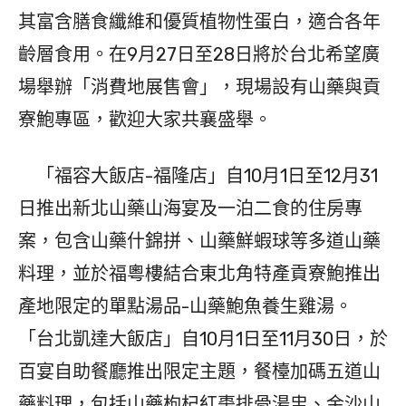
其富含膳食纖維和優質植物性蛋白，適合各年
齡層食用。在9月27日至28日將於台北希望廣
場舉辦「消費地展售會」，現場設有山藥與貢
寮鮑專區，歡迎大家共襄盛舉。
「福容大飯店-福隆店」自10月1日至12月31
日推出新北山藥山海宴及一泊二食的住房專
案，包含山藥什錦拼、山藥鮮蝦球等多道山藥
料理，並於福粵樓結合東北角特產貢寮鮑推出
產地限定的單點湯品-山藥鮑魚養生雞湯。
「台北凱達大飯店」自10月1日至11月30日，於
百宴自助餐廳推出限定主題，餐檯加碼五道山
藥料理，包括山藥枸杞紅棗排骨湯盅、金沙山