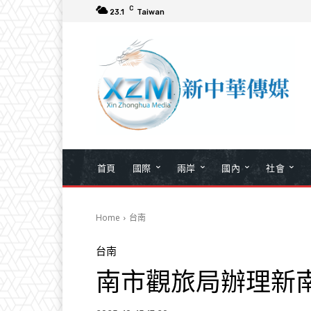
C
23.1
Taiwan
首頁
國際
兩岸
國內
社會
Home
台南
台南
南市觀旅局辦理新