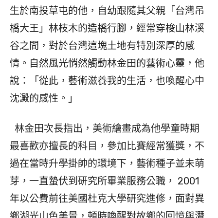
生於南投草屯的他，自幼跟隨其父親「台灣吊
橋大王」林枝木的造橋行腳，經常穿梭山林溪
谷之間，對於台灣這塊土地有特別深厚的感
情。自然風光悄然觸動林金田的藝術心靈，他
說：「從此，藝術滋養我的生活，也喚醒心中
沈澱的感性。」
林金田次長指出，美術繪畫成為他學童時期
最喜歡亦擅長的科目，參加比賽經常獲獎，不
過在當時升學掛帥的環境下，藝術種子並未萌
芽，一直蟄伏到研究所畢業服務公職， 2001
年以公費前往美國杜克大學研究進修，面對異
鄉湖光山色美景，頓時喚醒對故鄉的回憶與潛