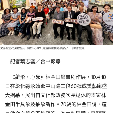
文化部前次長林金田《離形‧心象》繪畫創作展開幕盛況。（葉志雲攝）
記者葉志雲／台中報導
《離形‧心象》林金田繪畫創作展，10月18
日在彰化縣永靖鄉中山路二段60號成美藝廊盛
大揭幕，展出自文化部政務次長退休的畫家林
金田半具象及抽象新作。70歲的林金田說，這