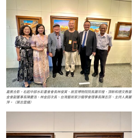
嘉賓合影，右起中部水彩畫會會長林俊寅、故宮博物院院長蕭宗煌、頂新和德文教基
金會副董事長陳慶浩、林金田次長、台灣藝術家沙龍學會理事長陳志芬、主持人黃麗
萍。（葉志雲攝）