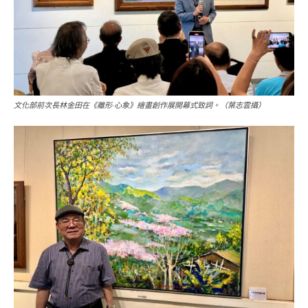
文化部前次長林金田在《離形‧心象》繪畫創作展開幕式致詞。（葉志雲攝）