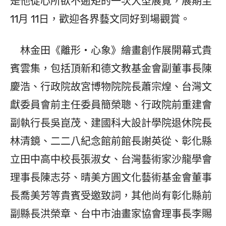
是他從心所欲不逾矩的一次大型展覽，展期至
11月 11日，歡迎各界藝文同好到場觀賞。
林金田《離形‧心象》繪畫創作展開幕式貴
賓雲集，包括頂新和德文教基金會副董事長陳
慶浩、行政院故宮博物院院長蕭宗煌、台灣文
獻委員會前主任委員簡榮聰、行政院前重建會
副執行長吳崑茂、建國科大設計學院退休院長
林清鏡、二二八紀念館前館長謝英從、彰化縣
立田中高中校長張淑女、台灣藝術家沙龍學會
理事長陳志芬、晴美方圓文化藝術基金會董事
長喬美芳等貴賓受邀致詞，其他尚有彰化縣前
副縣長洪榮章、台中市油畫家協會理事長李賜