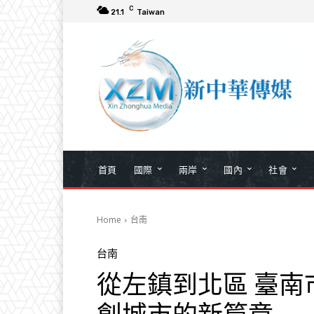
C
21.1
Taiwan
首頁
國際
兩岸
國內
社會
Home
台南
台南
從左鎮到北區 臺