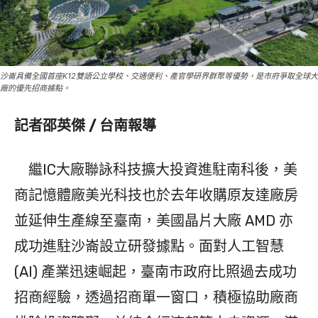
沙崙具備全國首座K12雙語公立學校、交通便利、產官學研界群聚等優勢，是市府爭取全球大
廠的優先招商據點。
記者邵英傑 / 台南報導
繼IC大廠聯詠科技擴大投資進駐南科後，美
商記憶體廠美光科技也於去年收購原友達廠房
並延伸生產線至臺南，美國晶片大廠 AMD 亦
成功進駐沙崙設立研發據點。面對人工智慧
(AI) 產業迅速崛起，臺南市政府比照過去成功
招商經驗，透過招商單一窗口，積極協助廠商