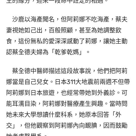
生的緣分，迎來一段命中註定的相遇。
沙鹿以海產聞名，但阿莉娜不吃海產，蔡夫
妻視她如己出，百般照顧，甚至為她調整飲
食，這份無私的愛深深感動了莉娜，讓她主動
認蔡全德夫婦為「乾爹乾媽」。
蔡全德中醫師描述這段故事說，他們把阿莉
娜當是自己兒女。日本311大地震前兩週不但帶
阿莉娜到日本旅遊，也經常帶她到外義診。可
能耳濡目染，阿莉娜對醫療產生興趣。當時問
她未來大學想讀什麼科系，她原本回答「外
交」，但他觀察到阿莉娜內向靦腆，因而鼓勵