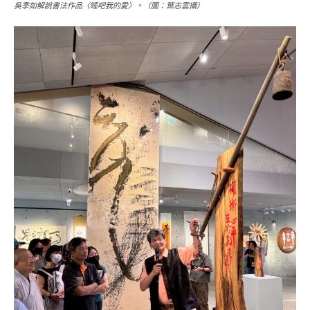
吳季如解說書法作品〈睡吧我的愛〉。（圖：葉志雲攝）