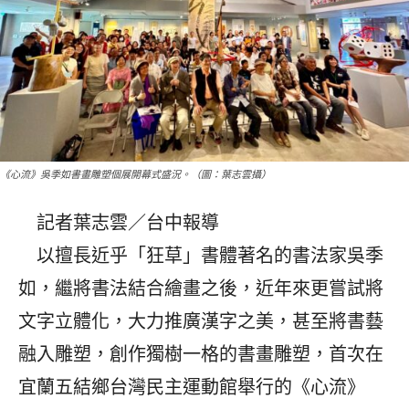
《心流》吳季如書畫雕塑個展開幕式盛況。（圖：葉志雲攝）
記者葉志雲／台中報導
以擅長近乎「狂草」書體著名的書法家吳季
如，繼將書法結合繪畫之後，近年來更嘗試將
文字立體化，大力推廣漢字之美，甚至將書藝
融入雕塑，創作獨樹一格的書畫雕塑，首次在
宜蘭五結鄉台灣民主運動館舉行的《心流》