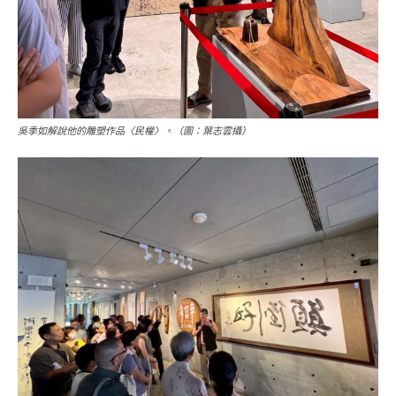
吳季如解說他的雕塑作品〈民權〉。（圖：葉志雲攝）