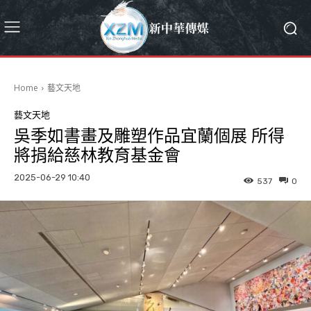
Home
藝文天地
藝文天地
吳季如書畫及雕塑作品宜蘭個展 所得
將捐給慈林教育基金會
2025-06-29 10:40
537
0